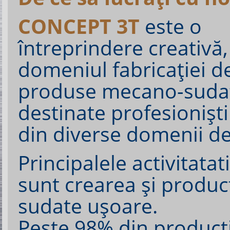
CONCEPT 3T
este o
întreprindere creativă,
domeniul fabricaţiei d
produse mecano-suda
destinate profesionişti
din diverse domenii de 
Principalele activitata
sunt crearea și produ
sudate uşoare
.
Peste 98
% din producţi