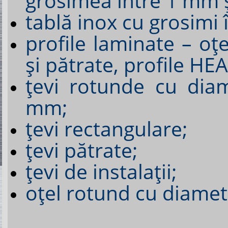
grosimea între 1 mm 
tablă inox cu grosimi
profile laminate – oţe
şi pătrate, profile HEA,
ţevi rotunde cu dia
mm;
ţevi rectangulare;
ţevi pătrate;
ţevi de instalaţii;
oțel rotund cu diame