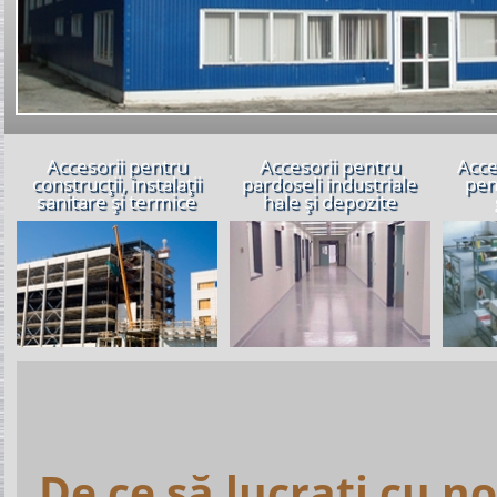
Accesorii pentru
Accesorii pentru
Acce
construcții, instalații
pardoseli industriale
pen
sanitare și termice
hale și depozite
De ce să lucraţi cu no