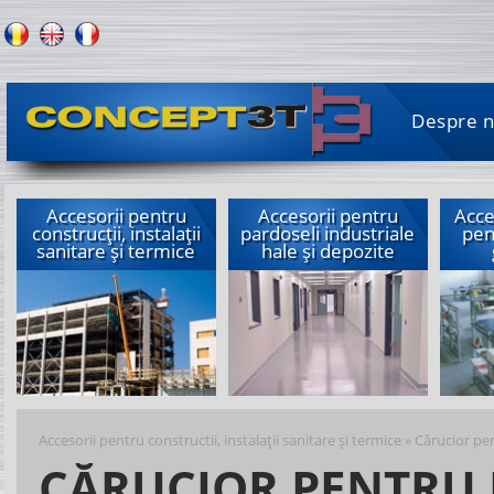
Despre n
Accesorii pentru
Accesorii pentru
Acce
construcții, instalații
pardoseli industriale
pen
sanitare și termice
hale și depozite
Accesorii pentru constructii, instalaţii sanitare şi termice
»
Cărucior pen
CĂRUCIOR PENTRU 